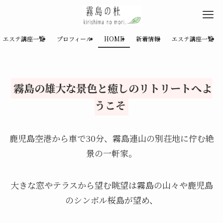
Scroll
エステ講座一覧
プロフィール
HOME
新着情報
エステ講座一覧
霧島の雄大な景色と癒しのリトリートへよ
うこそ
鹿児島空港から車で30分、霧島連山の別荘地に佇む絶
景の一軒家。
大きな窓やテラスから望む眺望は霧島の山々や鹿児島
のシンボル桜島が望め、