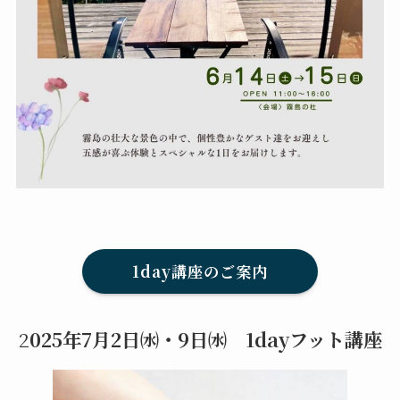
1day講座のご案内
2
025年7月2日㈬・9日㈬ 1dayフット講座